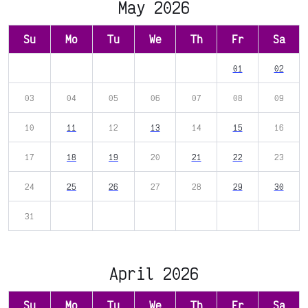
May 2026
Su
Mo
Tu
We
Th
Fr
Sa
01
02
03
04
05
06
07
08
09
10
11
12
13
14
15
16
17
18
19
20
21
22
23
24
25
26
27
28
29
30
31
April 2026
Su
Mo
Tu
We
Th
Fr
Sa