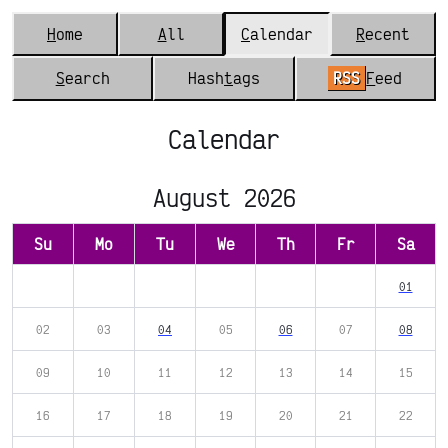
H
ome
A
ll
C
alendar
R
ecent
S
earch
Hash
t
ags
RSS
F
eed
Calendar
August 2026
Su
Mo
Tu
We
Th
Fr
Sa
01
02
03
04
05
06
07
08
09
10
11
12
13
14
15
16
17
18
19
20
21
22